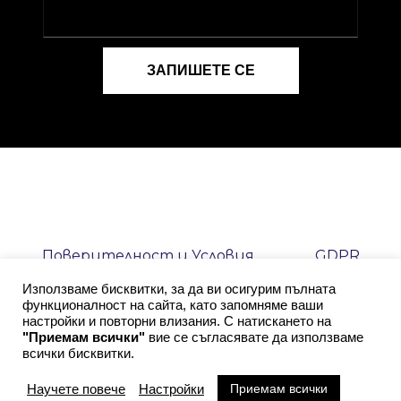
Поверителност и Условия
GDPR
Използваме бисквитки, за да ви осигурим пълната
Контакти
Facebook
функционалност на сайта, като запомняме ваши
настройки и повторни влизания. С натискането на
"Приемам всички"
вие се съгласявате да използваме
всички бисквитки.
Приемам всички
Научете повече
Настройки