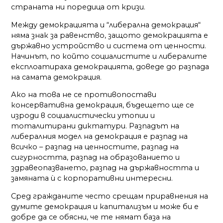
страната ни поредица от кризи.
Между демокрацията и “либерална демокрация“
няма знак за равенство, защото демокрацията е
държавно устройство и система от ценности.
Начинът, по който социалистите и либералите
експлоатираха демокрацията, доведе до разпада
на самата демокрация.
Ако на това не се противопостави
консервативна демокрация, бъдещето ще се
изроди в социалистически утопии и
тоталитирани диктатури. Разпадът на
либералния модел на демокрация е разпад на
всичко – разпад на ценностите, разпад на
сигурността, разпад на образованието и
здравеопазването, разпад на държавността и
замяната ѝ с корпоративни интересни.
Сред гражданите често срещам приравнения на
думите демокрация и капитализъм и може би е
добре да се обясни, че те нямат база на