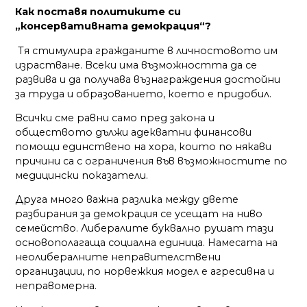
Как поставя политиките си
„консервативната демокрация“?
Тя стимулира гражданите в личностовото им
израстване. Всеки има възможността да се
развива и да получава възнаграждения достойни
за труда и образованието, което е придобил.
Всички сме равни само пред закона и
обществото дължи адекватни финансови
помощи единствено на хора, които по някави
причини са с ограничения във възможностите по
медицински показатели.
Друга много важна разлика между двете
разбирания за демокрация се усещат на ниво
семейство. Либералите буквално рушат тази
основополагаща социална единица. Намесата на
неолибералните неправителствени
организации, по норвежкия модел е агресивна и
неправомерна.