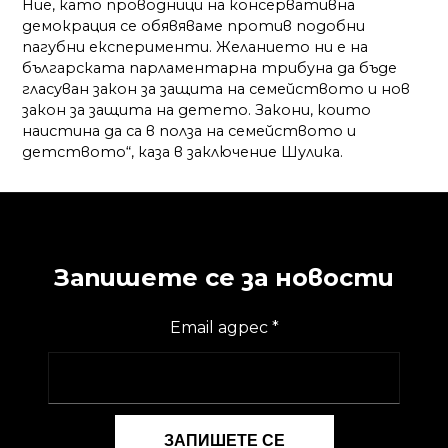
Ние, като проводници на консервативна
демокрация се обявяваме против подобни
пагубни експерименти. Желанието ни е на
българската парламентарна трибуна да бъде
гласуван закон за защита на семейството и нов
закон за защита на детето. Закони, които
наистина да са в полза на семейството и
детството“, каза в заключение Шулика.
Запишете се за новости
Email адрес
*