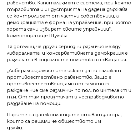
равенство. Капитализмът е система, при която
търговията и индустрията на дадена държава
се контролират от частни собственици, а
демокрацията е форма на управление, при която
хората сами избират своите управници“,
коментира още Шулика.
Тя допълни, че други сериозни различия между
либералната и консервативната демокрация е
разликата в социалните политики и схващания.
„Либералсоциалистите искат да ни наложат
противоестествено равенство. Защо е
противоестествено, ами от самото си
раждане ние сме различни- по пол, по интелект и
т.н. От там произтичат и несправедливото
раздаване на помощи.
Парите на данъкоплатците отиват за хора,
които са решили че обществото им
дължи.