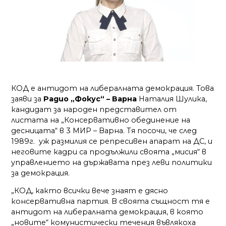
КОД е антидот на либералната демокрация. Това
заяви за
Радио „Фокус“ – Варна
Наталия Шулика,
кандидат за народен представител от
листата на „Консервативно обединение на
десницата“ в 3 МИР – Варна. Тя посочи, че след
1989г. уж размилия се репресивен апарат на ДС, и
неговите кадри са продължили своята „мисия“ в
управлението на държавата през леви политики
за демокрация.
„КОД, както всички вече знаят е дясно
консервативна партия. В своята същност тя е
антидот на либералната демокрация, в която
„новите“ комунистически течения въвлякоха