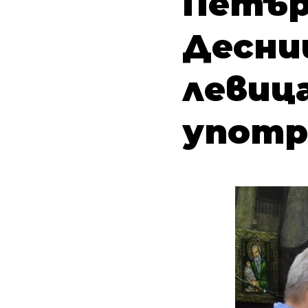
Петър
Десни
левица
употр