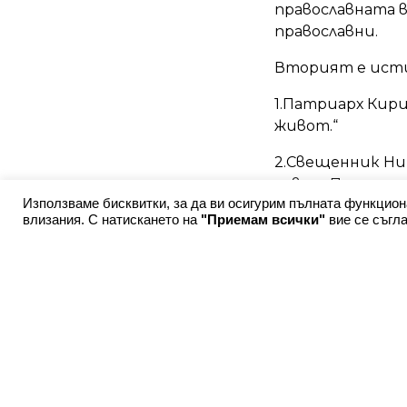
православната в
православни.
Вторият е исти
1.Патриарх Кирил
живот.“
2.Свещенник Ник
чуват. Пазете с
Използваме бисквитки, за да ви осигурим пълната функцион
всяка цена и н
влизания. С натискането на
"Приемам всички"
вие се съгла
деца и децата на
Толкова, който р
Това, което съм
божието слово м
И това няма да 
децата на тези,