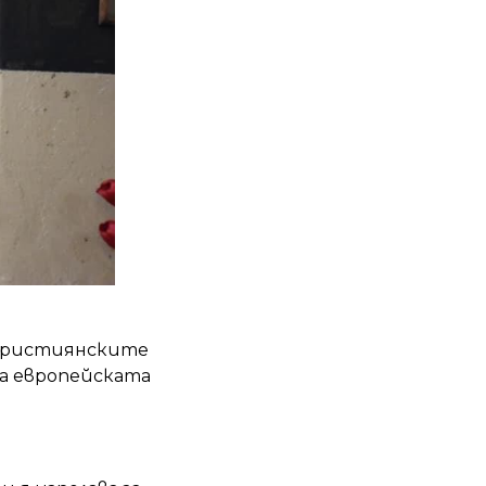
 християнските
на европейската