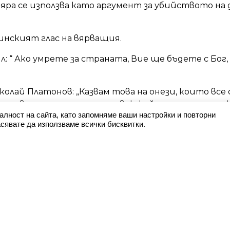
яра се използва като аргумент за убийството на 
нският глас на вярващия.
: “ Ако умрете за страната, Вие ще бъдете с Бог, 
олай Платонов: „Казвам това на онези, които вс
е от властта на един нечовек, който ще се задърж
алност на сайта, като запомняме ваши настройки и повторни
а олтара на суетата си ще пожертва стотици хи
сявате да използваме всички бисквитки.
 съседна държава. Бог вече не е тук!“
азбрал-разбрал!
 разбрал аз е, че свободният българин живее с вяра
у дава сила, спокойствие и надежда.
се промени от напъните на модерните леви богоб
 които взривяваха църкви и убиваха свещенници.