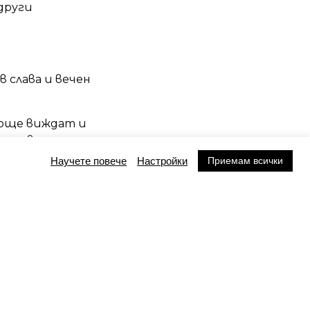
други
в слава и вечен
е още виждат и
а на власт на
ляди-вашите
Приемам всички
Научете повече
Настройки
та в душата си и
орци или на