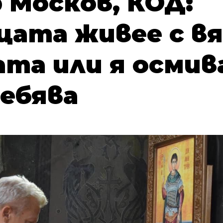
 Москов, КОД:
цата живее с в
та или я осмива
ебява