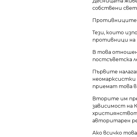
Десницата живее
собствени свет
Противниците н
Тези, които из
противници на 
В това отношен
постсъветска л
Първите налага
неомарксистки 
приемат това в
Вторите им пре
зависимост на К
християнството
авторитарен р
Ако всичко това