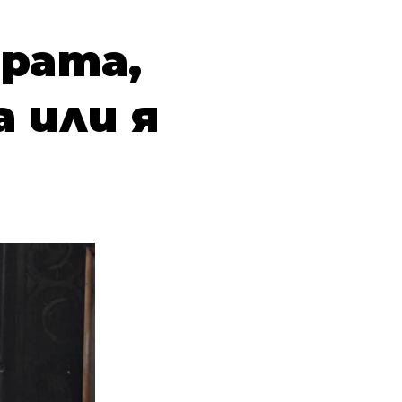
ярата,
 или я