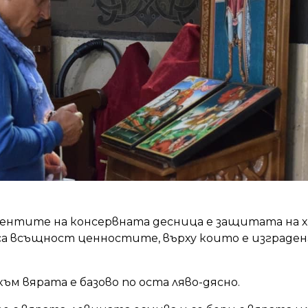
ентите на консервната десница е защитата на
 са всъщност ценностите, върху които е изграде
 вярата е базово по оста ляво-дясно.