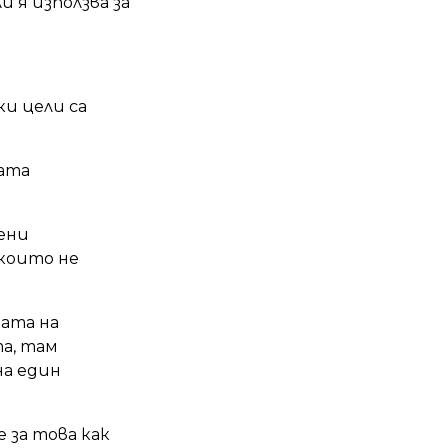
и я използва за
и цели са
ката
ени
които не
ата на
а, там
на един
 за това как