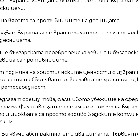
 с вярата, левицата осмива и се бори с вярата ил
ски цели.
а вярата са противниците на десницата.
ползват вярата за отвратителните си политическ
десницата.
ие българската проевропейска левица и българс
евица са противниците.
т подмяна на християнските ценности с изврат
искания и обвиняват православните християни, 
 ретроградност.
длагат срещу това, фалшивото убежище на сфер
ремъл. Фалшиво, защото там не е домът на вярат
 и църквата са просто гориво в адските котли 
ежим.
 Ви звучи абстрактно, ето два цитата. Първият е