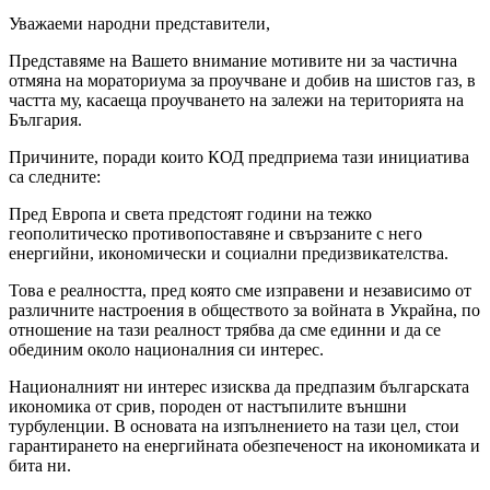
Уважаеми народни представители,
Представяме на Вашето внимание мотивите ни за частична
отмяна на мораториума за проучване и добив на шистов газ, в
частта му, касаеща проучването на залежи на територията на
България.
Причините, поради които КОД предприема тази инициатива
са следните:
Пред Европа и света предстоят години на тежко
геополитическо противопоставяне и свързаните с него
енергийни, икономически и социални предизвикателства.
Това е реалността, пред която сме изправени и независимо от
различните настроения в обществото за войната в Украйна, по
отношение на тази реалност трябва да сме единни и да се
обединим около националния си интерес.
Националният ни интерес изисква да предпазим българската
икономика от срив, породен от настъпилите външни
турбуленции. В основата на изпълнението на тази цел, стои
гарантирането на енергийната обезпеченост на икономиката и
бита ни.