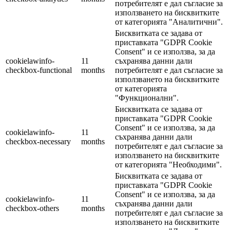
потребителят е дал съгласие за
използването на бисквитките
от категорията "Аналитични".
Бисквитката се задава от
приставката "GDPR Cookie
Consent" и се използва, за да
cookielawinfo-
11
съхранява данни дали
checkbox-functional
months
потребителят е дал съгласие за
използването на бисквитките
от категорията
"Функционални".
Бисквитката се задава от
приставката "GDPR Cookie
Consent" и се използва, за да
cookielawinfo-
11
съхранява данни дали
checkbox-necessary
months
потребителят е дал съгласие за
използването на бисквитките
от категорията "Необходими".
Бисквитката се задава от
приставката "GDPR Cookie
Consent" и се използва, за да
cookielawinfo-
11
съхранява данни дали
checkbox-others
months
потребителят е дал съгласие за
използването на бисквитките