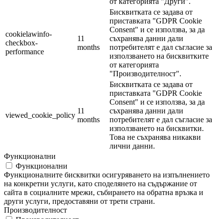
от категорията "Други".
Бисквитката се задава от
приставката "GDPR Cookie
Consent" и се използва, за да
cookielawinfo-
11
съхранява данни дали
checkbox-
months
потребителят е дал съгласие за
performance
използването на бисквитките
от категорията
"Производителност".
Бисквитката се задава от
приставката "GDPR Cookie
Consent" и се използва, за да
11
съхранява данни дали
viewed_cookie_policy
months
потребителят е дал съгласие за
използването на бисквитки.
Това не съхранява никакви
лични данни.
Функционални
Функционални
Функционалните бисквитки осигуряването на изпълнението
на конкретни услуги, като споделянето на съдържание от
сайта в социалните мрежи, събирането на обратна връзка и
други услуги, предоставяни от трети страни.
Производителност