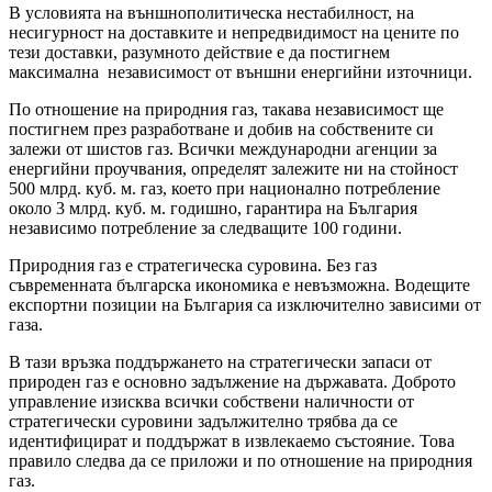
В условията на външнополитическа нестабилност, на
несигурност на доставките и непредвидимост на цените по
тези доставки, разумното действие е да постигнем
максимална независимост от външни енергийни източници.
По отношение на природния газ, такава независимост ще
постигнем през разработване и добив на собствените си
залежи от шистов газ. Всички международни агенции за
енергийни проучвания, определят залежите ни на стойност
500 млрд. куб. м. газ, което при национално потребление
около 3 млрд. куб. м. годишно, гарантира на България
независимо потребление за следващите 100 години.
Природния газ е стратегическа суровина. Без газ
съвременната българска икономика е невъзможна. Водещите
експортни позиции на България са изключително зависими от
газа.
В тази връзка поддържането на стратегически запаси от
природен газ е основно задължение на държавата. Доброто
управление изисква всички собствени наличности от
стратегически суровини задължително трябва да се
идентифицират и поддържат в извлекаемо състояние. Това
правило следва да се приложи и по отношение на природния
газ.