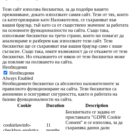
Този сайт използва бисквитки, за да подобри вашето
преживяване, докато използвате самия сайт. Тези от тях, които
са категоризирани като Наложителни, се съхраняват във
вашия браузър, тъй като са от съществено значение за работата
на основните функционалности на сайта. Също така,
използваме бисквитки на трети страни, които ни помагат да
анализираме и разберем как използвате този сайт. Тези
бисквитки ще се съхраняват във вашия браузър само с ваше
съгласие. Също така, имате възможност да се откажете от тези
бисквитки. Но отказването от някои от тези бисквитки може
да повлияе на ползването на сайта.
Необходими
Необходими
Always Enabled
Необходимите бисквитки са абсолютно наложителните за
правилното функциониране на сайта. Тези бисквитки са
анонимни и осигуряват сигурността, както и работата на
базови функционалности на сайта.
Cookie
Duration
Description
Бисквитката се задава от
приставката "GDPR Cookie
Consent" и се използва, за да
cookielawinfo-
11
съхранява данни дали
checkbox-analytics
months