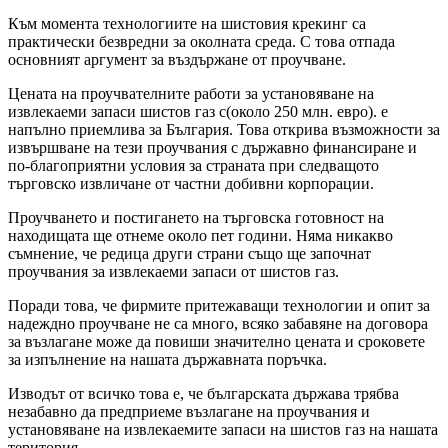
Към момента технологиите на шистовия крекинг са
практически безвредни за околната среда. С това отпада
основният аргумент за въздържане от проучване.
Цената на проучвателните работи за установяване на
извлекаеми запаси шистов газ с(около 250 млн. евро). е
напълно приемлива за България. Това открива възможности за
извършване на тези проучвания с държавно финансиране и
по-благоприятни условия за страната при следващото
търговско извличане от частни добивни корпорации.
Проучването и постигането на търговска готовност на
находищата ще отнеме около пет години. Няма никакво
съмнение, че редица други страни също ще започнат
проучвания за извлекаеми запаси от шистов газ.
Поради това, че фирмите притежаващи технологии и опит за
надеждно проучване не са много, всяко забавяне на договора
за възлагане може да повиши значително цената и сроковете
за изпълнение на нашата държавната поръчка.
Изводът от всичко това е, че българската държава трябва
незабавно да предприеме възлагане на проучвания и
установяване на извлекаемите запаси на шистов газ на нашата
територия.