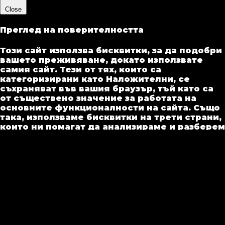
Close
Преглед на поверителността
Този сайт използва бисквитки, за да подобри
вашето преживяване, докато използвате
самия сайт. Тези от тях, които са
категоризирани като Наложителни, се
съхраняват във вашия браузър, тъй като са
от съществено значение за работата на
основните функционалности на сайта. Също
така, използваме бисквитки на трети страни,
които ни помагат да анализираме и разберем
как използвате този сайт. Тези бисквитки ще
се съхраняват във вашия браузър само с
ваше съгласие. Също така, имате
възможност да се откажете от тези
бисквитки. Но отказването от някои от тези
бисквитки може да повлияе на ползването
на сайта.
Необходими
Необходими
Always Enabled