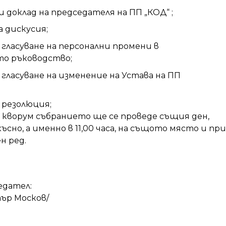
 доклад на председателя на ПП „КОД“ ;
 дискусия;
 гласуване на персонални промени в
о ръководство;
гласуване на изменение на Устава на ПП
 резолюция;
а кворум събранието ще се проведе същия ден,
късно, а именно в 11,00 часа, на същото място и при
н ред.
едател:
етър Москов/