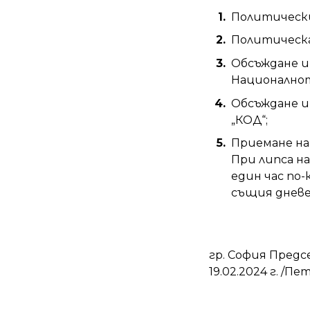
Политически
Политическа
Обсъждане и
Националнот
Обсъждане и 
„КОД“;
Приемане на
При липса н
един час по-
същия дневе
гр. София Предс
19.02.2024 г. /П