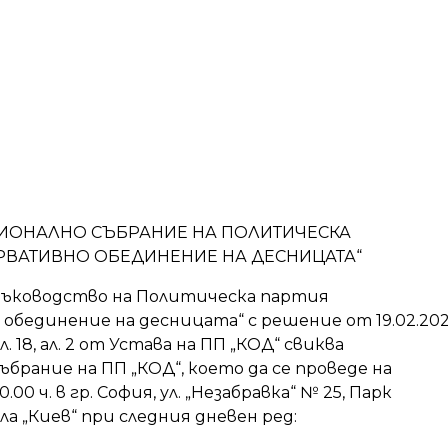
ЦИОНАЛНО СЪБРАНИЕ НА ПОЛИТИЧЕСКА
РВАТИВНО ОБЕДИНЕНИЕ НА ДЕСНИЦАТА“
ъководство на Политическа партия
обединение на десницата“ с решение от 19.02.20
л. 18, ал. 2 от Устава на ПП „КОД“ свиква
брание на ПП „КОД“, което да се проведе на
10.00 ч. в гр. София, ул. „Незабравка“ № 25, Парк
ла „Киев“ при следния дневен ред: