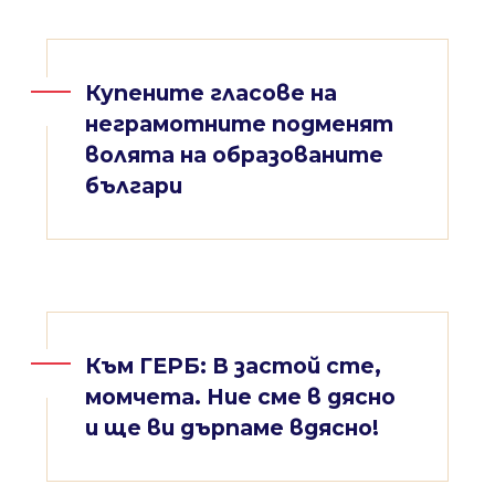
Купените гласове на
неграмотните подменят
волята на образованите
българи
Към ГЕРБ: В застой сте,
момчета. Ние сме в дясно
и ще ви дърпаме вдясно!