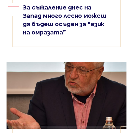
За съжаление днес на
Запад много лесно можеш
да бъдеш осъден за “език
на омразата”