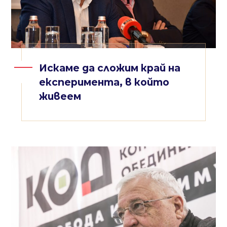
Искаме да сложим край на
експеримента, в който
живеем