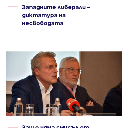
Западните либерали –
диктатура на
несвободата
Защо няма смисъл от