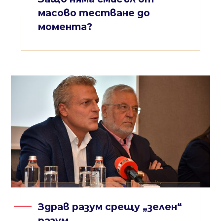
масово тестване до
момента?
Здрав разум срещу „зелен“
разум