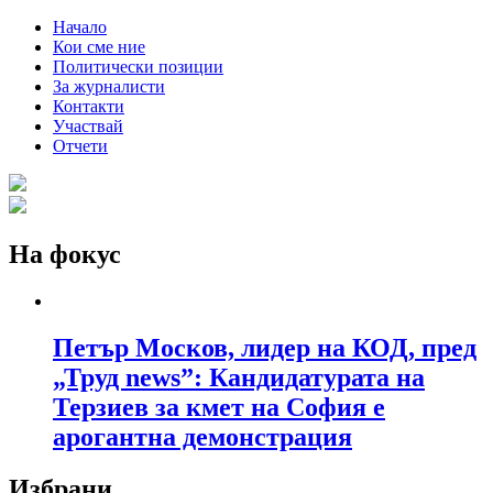
Начало
Кои сме ние
Политически позиции
За журналисти
Контакти
Участвай
Отчети
На фокус
Петър Москов, лидер на КОД, пред
„Труд news”: Кандидатурата на
Терзиев за кмет на София е
арогантна демонстрация
Избрани