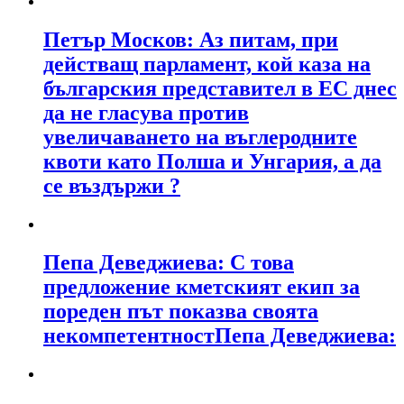
Петър Москов: Аз питам, при
действащ парламент, кой каза на
българския представител в ЕС днес
да не гласува против
увеличаването на въглеродните
квоти като Полша и Унгария, а да
се въздържи ?
Пепа Деведжиева: С това
предложение кметският екип за
пореден път показва своята
некомпетентностПепа Деведжиева: