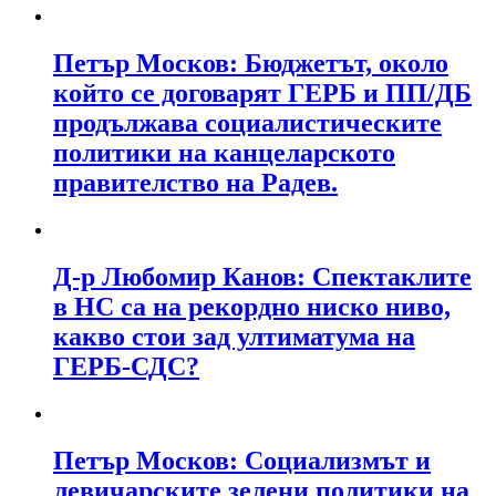
Петър Москов: Бюджетът, около
който се договарят ГЕРБ и ПП/ДБ
продължава социалистическите
политики на канцеларското
правителство на Радев.
Д-р Любомир Канов: Спектаклите
в НС са на рекордно ниско ниво,
какво стои зад ултиматума на
ГЕРБ-СДС?
Петър Москов: Социализмът и
левичарските зелени политики на