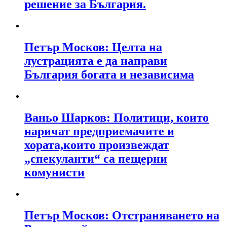
решение за България.
Петър Москов: Целта на
лустрацията е да направи
България богата и независима
Ваньо Шарков: Политици, които
наричат предприемачите и
хората,които произвеждат
„спекуланти“ са пещерни
комунисти
Петър Москов: Отстраняването на