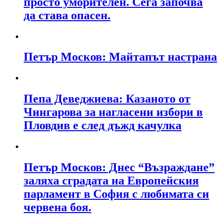
просто уморителен. Сега започва
да става опасен.
Петър Москов: Майтапът настрана
Пепа Деведжиева: Казаното от
Чингарова за нагласени избори в
Пловдив е след дъжд качулка
Петър Москов: Днес “Възраждане”
заляха сградата на Европейския
парламент в София с любимата си
червена боя.