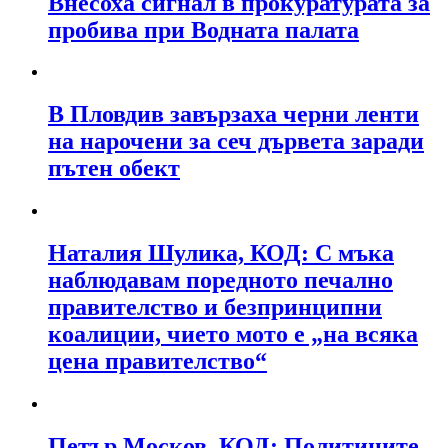
Внесоха сигнал в прокуратурата за
пробива при Водната палата
В Пловдив завързаха черни ленти
на нарочени за сеч дървета заради
пътен обект
Наталия Шулика, КОД: С мъка
наблюдавам поредното печално
правителство и безпринципни
коалиции, чието мото е „на всяка
цена правителство“
Петър Москов, КОД: Политиците