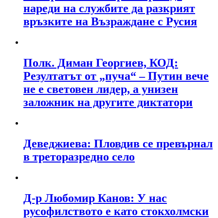
нареди на службите да разкрият
връзките на Възраждане с Русия
Полк. Диман Георгиев, КОД:
Резултатът от „пуча“ – Путин вече
не е световен лидер, а унизен
заложник на другите диктатори
Деведжиева: Пловдив се превърнал
в треторазредно село
Д-р Любомир Канов: У нас
русофилството е като стокхолмски