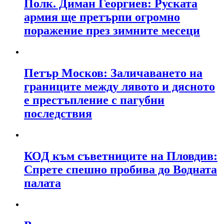
Полк. Диман Георгиев: Руската
армия ще претърпи огромно
поражение през зимните месеци
Петър Москов: Заличаването на
границите между лявото и дясното
е престъпление с пагубни
последствия
КОД към съветниците на Пловдив:
Спрете спешно пробива до Водната
палата