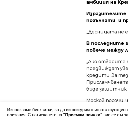
амбиция на Кре
Изразителите 
погълнати и п
„Десницата не е
В последните г
повече между л
„Ако отворите 
предвиждат уве
кредити. За тез
Присламчването
бъде защитник 
Москов посочи, 
индивидуалнат
Използваме бисквитки, за да ви осигурим пълната функцион
влизания. С натискането на
"Приемам всички"
вие се съгла
постигане на не
могъл да бъде 