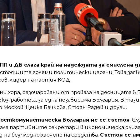
П и ДБ слага край на надеждата за смислена д
стоящите големи политически играчи. Това заяв
ов, лидер на партия КОД.
и хора, разочаровани от провала на десницата в 
ъюз, работещ за една независима България. В та
Москов, Цецка Бачкова, Стоян Радев и други.
посткомунистическа България не се състоя
. С
нала партийните секретари в икономическа олиг
ед на безплодно харчене на средства.
Състоя се и