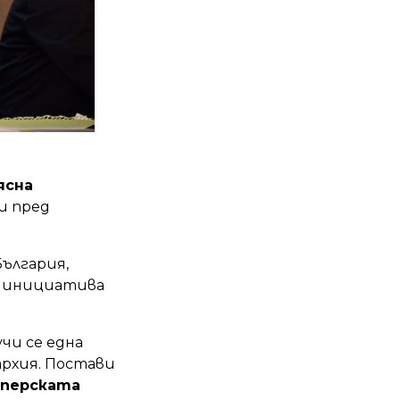
ясна
и пред
България,
зи инициатива
лучи се една
архия. Постави
мперската