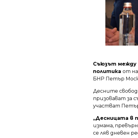
Съюзът между П
политика
от на
БНР Петър Моск
Десните свободн
призовават за с
участват Петър 
„Десницата в 
измама, превър
се ляв дневен р