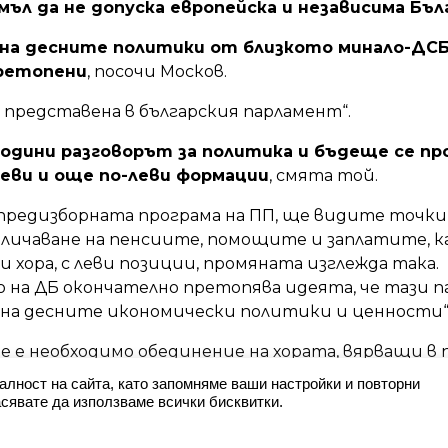
мъл да не допуска европейска и независима Бъл
на десните политики от близкото минало-ДСБ 
ретопени
, посочи Москов.
 представена в българския парламент“.
одини разговорът за политика и бъдеще се пр
еви и още по-леви формации
, смята той.
предизборната програма на ПП, ще видите точки
личаване на пенсиите, помощите и заплатите, 
и хора, с леви позиции, промяната изглежда така.
 на ДБ окончателно претопява идеята, че тази п
на десните икономически политики и ценности“
че е необходимо обединение на хората, вярващи 
а инициатива и в необходимостта от
алност на сайта, като запомняме ваши настройки и повторни
сявате да използваме всички бисквитки.
зависимост от външни сили в страната ни. Той с
формален носител на парламентарните избори на 