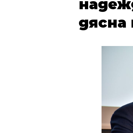
надеж
дясна