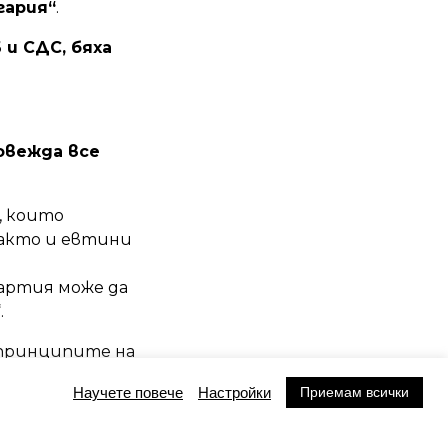
гария“
.
и СДС, бяха
овежда все
, които
както и евтини
артия може да
.
в принципите на
Приемам всички
Научете повече
Настройки
мята ,че КОД би
съгласието