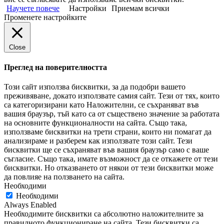
Научете повече
Настройки
Приемам всички
Променете настройките
Close
Преглед на поверителността
Този сайт използва бисквитки, за да подобри вашето
преживяване, докато използвате самия сайт. Тези от тях, които
са категоризирани като Наложителни, се съхраняват във
вашия браузър, тъй като са от съществено значение за работата
на основните функционалности на сайта. Също така,
използваме бисквитки на трети страни, които ни помагат да
анализираме и разберем как използвате този сайт. Тези
бисквитки ще се съхраняват във вашия браузър само с ваше
съгласие. Също така, имате възможност да се откажете от тези
бисквитки. Но отказването от някои от тези бисквитки може
да повлияе на ползването на сайта.
Необходими
Необходими
Always Enabled
Необходимите бисквитки са абсолютно наложителните за
правилното функциониране на сайта. Тези бисквитки са