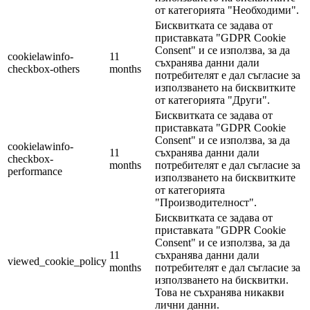
от категорията "Необходими".
Бисквитката се задава от
приставката "GDPR Cookie
Consent" и се използва, за да
cookielawinfo-
11
съхранява данни дали
checkbox-others
months
потребителят е дал съгласие за
използването на бисквитките
от категорията "Други".
Бисквитката се задава от
приставката "GDPR Cookie
Consent" и се използва, за да
cookielawinfo-
11
съхранява данни дали
checkbox-
months
потребителят е дал съгласие за
performance
използването на бисквитките
от категорията
"Производителност".
Бисквитката се задава от
приставката "GDPR Cookie
Consent" и се използва, за да
11
съхранява данни дали
viewed_cookie_policy
months
потребителят е дал съгласие за
използването на бисквитки.
Това не съхранява никакви
лични данни.