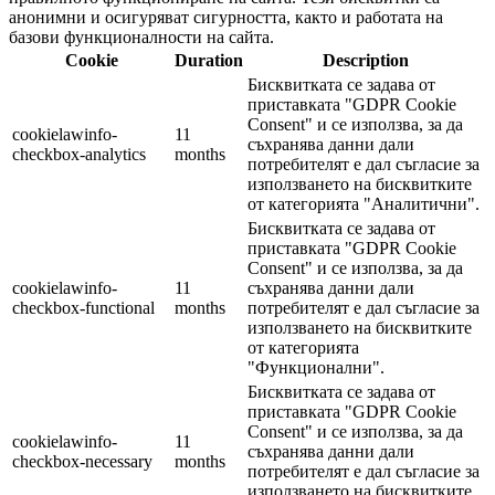
анонимни и осигуряват сигурността, както и работата на
базови функционалности на сайта.
Cookie
Duration
Description
Бисквитката се задава от
приставката "GDPR Cookie
Consent" и се използва, за да
cookielawinfo-
11
съхранява данни дали
checkbox-analytics
months
потребителят е дал съгласие за
използването на бисквитките
от категорията "Аналитични".
Бисквитката се задава от
приставката "GDPR Cookie
Consent" и се използва, за да
cookielawinfo-
11
съхранява данни дали
checkbox-functional
months
потребителят е дал съгласие за
използването на бисквитките
от категорията
"Функционални".
Бисквитката се задава от
приставката "GDPR Cookie
Consent" и се използва, за да
cookielawinfo-
11
съхранява данни дали
checkbox-necessary
months
потребителят е дал съгласие за
използването на бисквитките