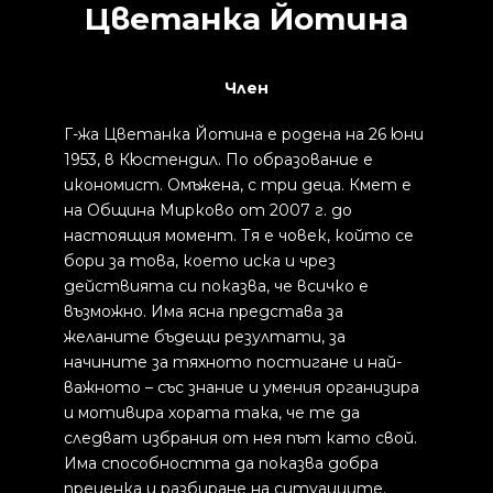
Цветанка Йотина
Член
Г-жа Цветанка Йотина е родена на 26 юни
1953, в Кюстендил. По образование е
икономист. Омъжена, с три деца. Кмет е
на Община Мирково от 2007 г. до
настоящия момент. Тя е човек, който се
бори за това, което иска и чрез
действията си показва, че всичко е
възможно. Има ясна представа за
желаните бъдещи резултати, за
начините за тяхното постигане и най-
важното – със знание и умения организира
и мотивира хората така, че те да
следват избрания от нея път като свой.
Има способността да показва добра
преценка и разбиране на ситуациите.