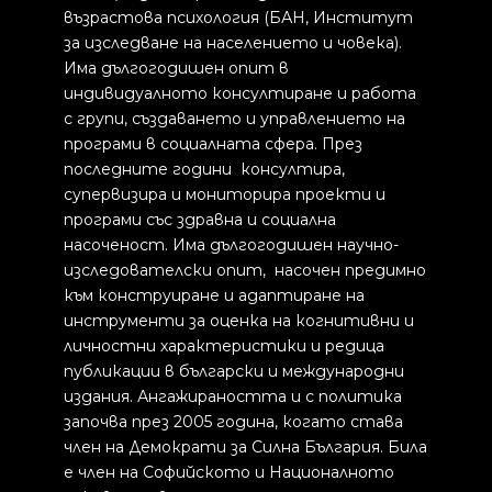
възрастова психология (БАН, Институт
за изследване на населението и човека).
Има дългогодишен опит в
индивидуалното консултиране и работа
с групи, създаването и управлението на
програми в социалната сфера. През
последните години консултира,
супервизира и мониторира проекти и
програми със здравна и социална
насоченост. Има дългогодишен научно-
изследователски опит, насочен предимно
към конструиране и адаптиране на
инструменти за оценка на когнитивни и
личностни характеристики и редица
публикации в български и международни
издания. Ангажираността и с политика
започва през 2005 година, когато става
член на Демократи за Силна България. Била
е член на Софийското и Националното