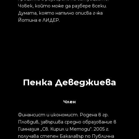
Човек, който може да разбере всеки.
Думата, която напълно описва г-жа
Йотина е ЛИДЕР.
Пенка Деведжиева
Член
Финансист и икономист. Родена в гр.
Пловдив, завършва средно образование в
Гимназия „Св. Кирил и Методи“. 2005 г.
получава степен Бакалавър по Публична