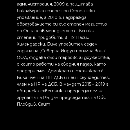
администрация, 2009 г. защитава
бакалвърска степен по Стопанско
управление, а 2010 г. надгражда
образованието си със степен магистър
по Финансов мениджмънт – всички
степени придобити в ПУ Пасий
Хилендарски. Била управител седем
година на „Северна Индустриална Зона“
ООД, създава свои търговски дружества,
с които работи на сводния пазар, като
предприемач. Демократ и технократ!
Била член на ПП ДСБ и неин съучредител,
член на НР на ДСБ. В мандат 2015 – 2019 г.,
общински съветник и председател на
групата на РБ, зам.председател на ОбС
Пловдив.
Сайт