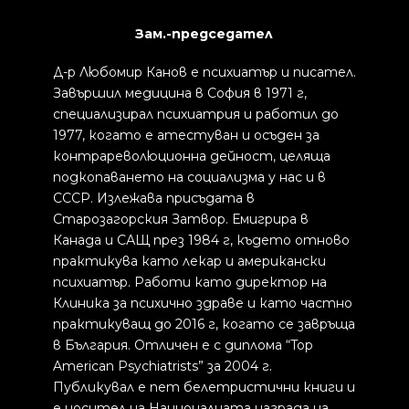
Зам.-председател
Д-р Любомир Канов е психиатър и писател.
Завършил медицина в София в 1971 г,
специализирал психиатрия и работил до
1977, когато е атестуван и осъден за
контрареволюционна дейност, целяща
подкопаването на социализма у нас и в
СССР. Излежава присъдата в
Старозагорския Затвор. Емигрира в
Канада и САЩ през 1984 г, където отново
практикува като лекар и американски
психиатър. Работи като директор на
Клиника за психично здраве и като частно
практикуващ до 2016 г, когато се завръща
в България. Отличен е с диплома “Top
American Psychiatrists” за 2004 г.
Публикувал е пет белетристични книги и
е носител на Националната награда на