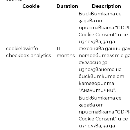
Cookie
Duration
Description
Бисквитката се
задава от
приставката "GDP
Cookie Consent" и се
използва, за да
cookielawinfo-
11
съхранява данни да
checkbox-analytics
months
потребителят е д
съгласие за
използването на
бисквитките от
категорията
"Аналитични".
Бисквитката се
задава от
приставката "GDP
Cookie Consent" и се
използва, за да