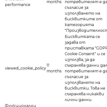
months
потребителят е д
performance
съгласие за
използването на
бисквитките от
категорията
"Производителност
Бисквитката се
задава от
приставката "GDP
Cookie Consent" и се
използва, за да
11
съхранява данни да
viewed_cookie_policy
months
потребителят е д
съгласие за
използването на
бисквитки. Това не
съхранява никакви
лични данни.
Функционални