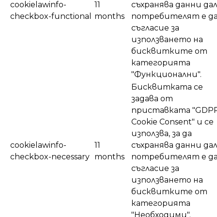
cookielawinfo-
11
съхранява данни да
checkbox-functional
months
потребителят е д
съгласие за
използването на
бисквитките от
категорията
"Функционални".
Бисквитката се
задава от
приставката "GDP
Cookie Consent" и се
използва, за да
cookielawinfo-
11
съхранява данни да
checkbox-necessary
months
потребителят е д
съгласие за
използването на
бисквитките от
категорията
"Необходими".