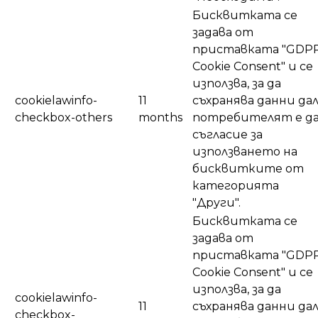
Бисквитката се
задава от
приставката "GDP
Cookie Consent" и се
използва, за да
cookielawinfo-
11
съхранява данни да
checkbox-others
months
потребителят е д
съгласие за
използването на
бисквитките от
категорията
"Други".
Бисквитката се
задава от
приставката "GDP
Cookie Consent" и се
използва, за да
cookielawinfo-
11
съхранява данни да
checkbox-