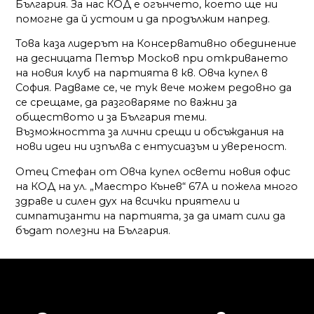
България. За нас КОД е огънчето, което ще ни
помогне да й устоим и да продължим напред.
Това каза лидерът на Консервативно обединение
на десницата Петър Москов при откриването
на новия клуб на партията в кв. Овча купел в
София. Радваме се, че тук вече можем редовно да
се срещаме, да разговаряме по важни за
обществото и за България теми.
Възможността за лични срещи и обсъждания на
нови идеи ни изпълва с ентусиазъм и увереност.
Отец Стефан от Овча купел освети новия офис
на КОД на ул. „Маестро Кънев“ 67А и пожела много
здраве и силен дух на всички приятели и
симпатизанти на партията, за да имат сили да
бъдат полезни на България.