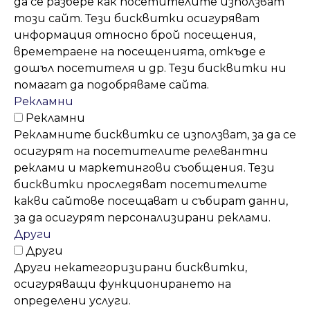
да се разбере как посетителите използват
този сайт. Тези бисквитки осигуряват
информация относно брой посещения,
времетраене на посещенията, откъде е
дошъл посетителя и др. Тези бисквитки ни
помагат да подобряваме сайта.
Рекламни
Рекламни
Рекламните бисквитки се използват, за да се
осигурят на посетителите релевантни
реклами и маркетингови съобщения. Тези
бисквитки проследяват посетителите
какви сайтове посещават и събират данни,
за да осигурят персонализирани реклами.
Други
Други
Други некатегоризирани бисквитки,
осигуряващи функционирането на
определени услуги.