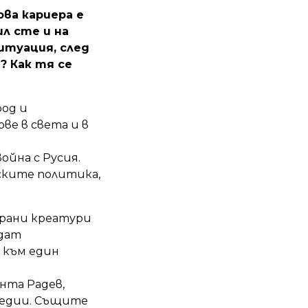
ова кариера е
л сте и на
итуация, след
? Как тя се
род и
ве в света и в
ойна с Русия.
рските политика,
ирани креатури
ждат
 към един
нта Радев,
медии. Същите