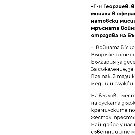
–
Г-н Георгиев,
минала в сфера
натовски мисии
мръсната война
отразява на Бъ
– Войната в Укр
Въоръжените си
България за де
За съжаление, за
Все пак, в тази
медии и служби 
На възлови мес
на руската дър
кремълските по
жесток, престъ
Най-добре у нас
съветниците му