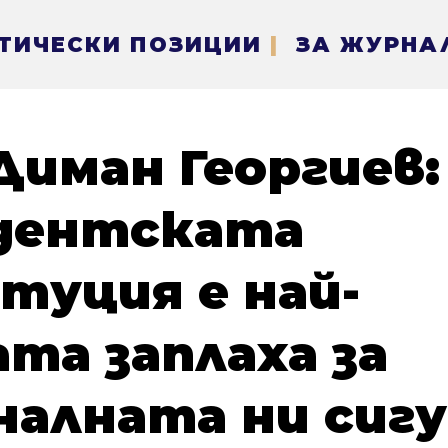
ТИЧЕСКИ ПОЗИЦИИ
|
ЗА ЖУРНА
Диман Георгиев:
дентската
туция е най-
та заплаха за
налната ни сиг