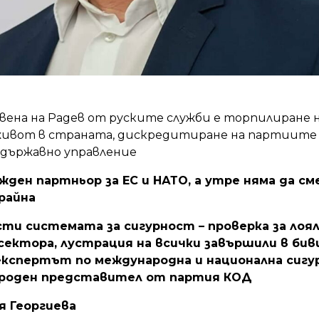
вена на Радев от руските служби е торпилиране 
ивот в страната, дискредитиране на партиите 
 държавно управление
жден партньор за ЕС и НАТО, а утре няма да см
райна
сти системата за сигурност – проверка за лоя
ектора, лустрация на всички завършили в бив
 експертът по международна и национална сигу
ароден представител от партия КОД
я Георгиева