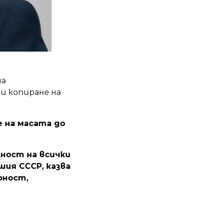
на
и копиране на
е на масата до
лност на всички
шия СССР, казва
рност,