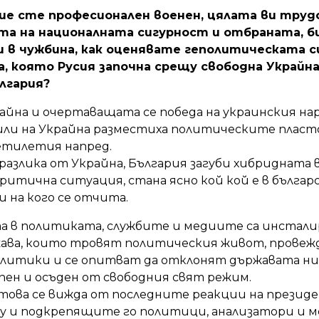
 вие сте професионален военен, цялата ви труд
та на националната сигурност и отбраната, би
 в чужбина, как оценявате геполитическата с
, която Русия започна срещу свободна Украйна
лгария?
айна и очертаващата се победа на украинския на
ли на Украйна разместиха политическите пласто
сетилетия напред.
 разлика от Украйна, България загуби хибридната в
 критична ситуация, стана ясно кой кой е в бълга
и на кого се отчита.
та в политиката, службите и медиите са инстал
жава, които тровят политическия живот, прове
литики и се опитват да отклонят държавата ни
пен и осъден от свободния свят режим.
 това се вижда от последните реакции на президе
 и подкрепящите го политици, анализатори и 