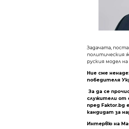
Задачата, поста
политическия ж
руския модел на
Ние сме ненаде
победителя Ук
За да се прочи
служители от с
пред Faktor.bg
кандидат за н
Интервю на Ма