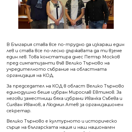
В България става все по-трудно да изкараш един
лев и става все по-лесно държавата да ти вземе
един лев. Това констатира днес Петър Москов
пред симпатизанти във Велико Търново на
учредителното събрание на областната
организация на КОД.
За председател на КОД в област Велико Търново
единодушно беше избран Мирослав Евтимов. За
негови заместници бяха избрани Иванка Събева и
Силван Иванов, а Людмил Атев за организационен
секретар.
Велико Търново е културното и историческо
сърце на
българската нация и наш национален