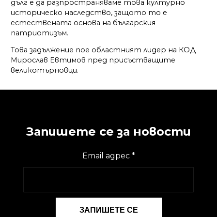
дълг е да разпространяваме това културно
историческо наследство, защото то е
естествената основа на българския
патриотизъм.
Това задължение пое областният лидер на КОД
Мирослав Евтимов пред присъстващите
великотърновци.
Запишете се за новости
Email адрес
*