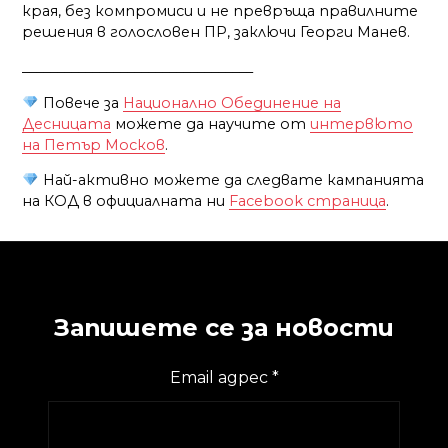
края, без компромиси и не превръща правилните
решения в голословен ПР, заключи Георги Манев.
_________________________________
Повече за
Национално Обединение на
Десницата
можете да научите от
интервюто
на Петър Москов
.
Най-активно можете да следвате кампанията
на КОД в официалната ни
Facebook страница
.
Запишете се за новости
Email адрес
*