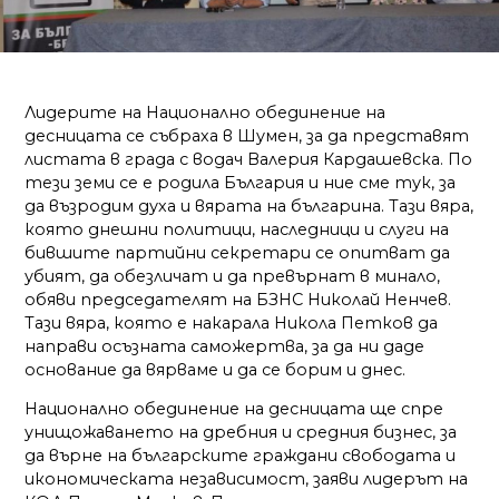
Лидерите на Национално обединение на
десницата се събраха в Шумен, за да представят
листата в града с водач Валерия Кардашевска. По
тези земи се е родила България и ние сме тук, за
да възродим духа и вярата на българина. Тази вяра,
която днешни политици, наследници и слуги на
бившите партийни секретари се опитват да
убият, да обезличат и да превърнат в минало,
обяви председателят на БЗНС Николай Ненчев.
Тази вяра, която е накарала Никола Петков да
направи осъзната саможертва, за да ни даде
основание да вярваме и да се борим и днес.
Национално обединение на десницата ще спре
унищожаването на дребния и средния бизнес, за
да върне на българските граждани свободата и
икономическата независимост, заяви лидерът на