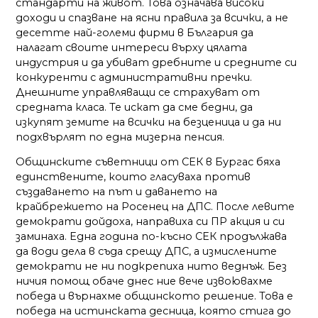
стандарти на живот. Това означава високи
доходи и спазване на ясни правила за всички, а не
десетте най-големи фирми в България да
налагат своите интереси върху цялата
индустрия и да убиват дребните и средните си
конкуренти с административни пречки.
Днешните управляващи се страхуват от
средната класа. Те искат да сме бедни, да
изкупят земите на всички на безценица и да ни
подхвърлят по една мизерна пенсия.
Общинските съветници от СЕК в Бургас бяха
единствените, които гласуваха против
създаването на път и даването на
крайбрежието на Росенец на ДПС. После левите
демократи дойдоха, направиха си ПР акция и си
заминаха. Една година по-късно СЕК продължава
да води дела в съда срещу ДПС, а измислените
демократи не ни подкрепиха нито веднъж. Без
ничия помощ обаче днес ние вече извоювахме
победа и върнахме общинското решение. Това е
победа на истинската десница, която стига до