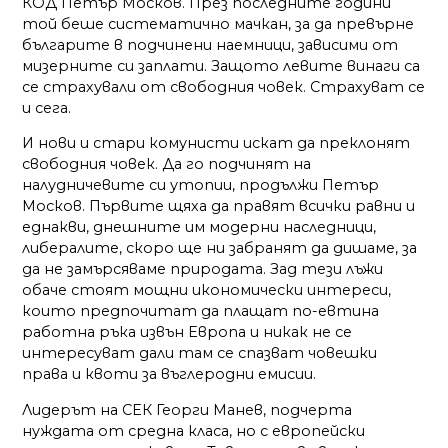
КОД Петър Москов. През последните години
той беше систематично мачкан, за да превърне
българите в подчинени наемници, зависими от
мизерните си заплати. Защото левите винаги са
се страхували от свободния човек. Страхуват се
и сега.
И нови и стари комунисти искат да преклонят
свободния човек. Да го подчинят на
налудничевите си утопии, продължи Петър
Москов. Първите щяха да правят всички равни и
еднакви, днешните им модерни наследници,
либералите, скоро ще ни забранят да дишаме, за
да не замърсяваме природата. Зад тези лъжи
обаче стоят мощни икономически интереси,
които предпочитат да плащат по-евтина
работна ръка извън Европа и никак не се
интересуват дали там се спазват човешки
права и квоти за въглеродни емисии.
Лидерът на СЕК Георги Манев, подчерта
нуждата от средна класа, но с европейски