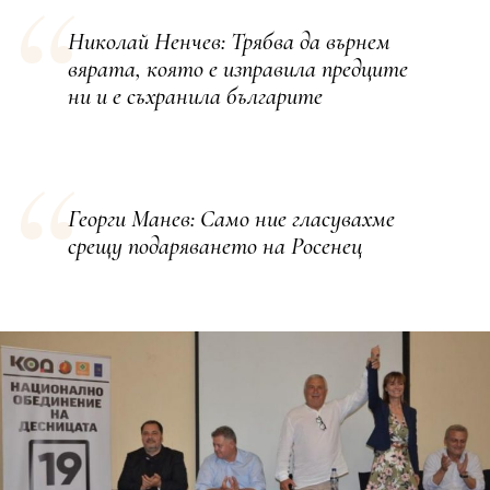
Николай Ненчев: Трябва да върнем
вярата, която е изправила предците
ни и е съхранила българите
Георги Манев: Само ние гласувахме
срещу подаряването на Росенец