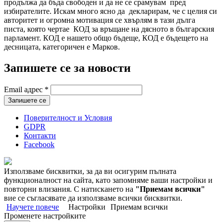
продължа да бъда свободен и да не се срамувам пред
избирателите. Искам много ясно да декларирам, че с целия си
авторитет и огромна мотивация се хвърлям в тази дълга
писта, която чертае КОД за връщане на дясното в българския
парламент. КОД е нашето общо бъдеще, КОД е бъдещето на
десницата, категоричен е Марков.
Запишете се за новости
Email адрес
*
Поверителност и Условия
GDPR
Контакти
Facebook
Използваме бисквитки, за да ви осигурим пълната
функционалност на сайта, като запомняме ваши настройки и
повторни влизания. С натискането на
"Приемам всички"
вие се съгласявате да използваме всички бисквитки.
Научете повече
Настройки
Приемам всички
Променете настройките