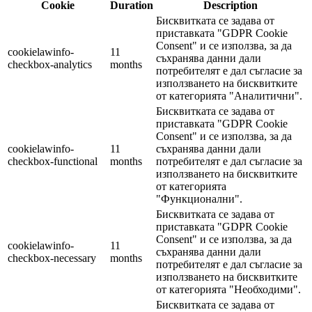
Cookie
Duration
Description
Бисквитката се задава от
приставката "GDPR Cookie
Consent" и се използва, за да
cookielawinfo-
11
съхранява данни дали
checkbox-analytics
months
потребителят е дал съгласие за
използването на бисквитките
от категорията "Аналитични".
Бисквитката се задава от
приставката "GDPR Cookie
Consent" и се използва, за да
cookielawinfo-
11
съхранява данни дали
checkbox-functional
months
потребителят е дал съгласие за
използването на бисквитките
от категорията
"Функционални".
Бисквитката се задава от
приставката "GDPR Cookie
Consent" и се използва, за да
cookielawinfo-
11
съхранява данни дали
checkbox-necessary
months
потребителят е дал съгласие за
използването на бисквитките
от категорията "Необходими".
Бисквитката се задава от