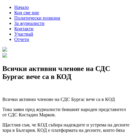
Начало
Кои сме ние
Политически позиции
За журналисти
Контакти
Участвай
Отчети
Всички активни членове на СДС
Бургас вече са в КОД
Всички активни членове на СДС Бургас вече са в КОД
Това заяви пред журналисти бившият народен представител
от СДС Костадин Марков.
Щастлив съм, че КОД събира надеждите и устрема на десните
хора в България. КОД е платформата на десните, които бяха