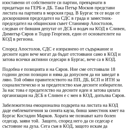
изоставени от собствените си партии, превърнати в
придатъци на ГЕРБ и ДБ. Така Петър Москов представи
листата на партията в морския град. В Бургас тя се води от
доскорошния председател на СДС в града и заместник-
председател на общинския съвет Станимир Апостолов,
следван от бившия депутат от ДСБ и водач на КОД в Сливен,
Димитър Сяров и Тодор Георгиев, един от основателите на
КОД в региона.
Според Апостолов, СДС е изпразнено от съдържание и
десните идеи вече могат да бъдат отстоявани само в КОД и
затова всички активни седесари в Бургас, вече са в КОД.
Подобна е позицията и на Сяров. Ние сме отстоявали 18
години десни позиции и няма да допуснем да ни заведат в
ляво. Той обяви правителството на ПП, ДБ, БСП и ИТН за
социалистическо и за предателство към десните избиратели.
За нас това е предателство на десните идеи и затова цялата
организация на ДСБ в Сливен е с мен в КОД, допълва Сяров.
Забележителна емоционална подкрепа на листата на КОД
даде емблематичния за синята кауза, бивш заместник кмет на
Бургас Костадин Марков. Хората ме познават като болен
седесар, заяви той. Защото, според него да си седесар е
състояние на духа. Сега съм в КОД, защото искам да