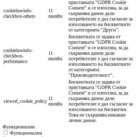
приставката "GDPR Cookie
Consent" и се използва, за да
cookielawinfo-
11
съхранява данни дали
checkbox-others
months
потребителят е дал съгласие за
използването на бисквитките
от категорията "Други".
Бисквитката се задава от
приставката "GDPR Cookie
Consent" и се използва, за да
cookielawinfo-
11
съхранява данни дали
checkbox-
months
потребителят е дал съгласие за
performance
използването на бисквитките
от категорията
"Производителност".
Бисквитката се задава от
приставката "GDPR Cookie
Consent" и се използва, за да
11
съхранява данни дали
viewed_cookie_policy
months
потребителят е дал съгласие за
използването на бисквитки.
Това не съхранява никакви
лични данни.
Функционални
Функционални