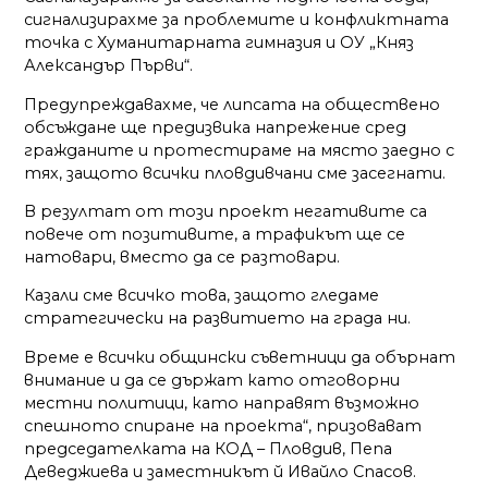
сигнализирахме за проблемите и конфликтната
точка с Хуманитарната гимназия и ОУ „Княз
Александър Първи“.
Предупреждавахме, че липсата на обществено
обсъждане ще предизвика напрежение сред
гражданите и протестираме на място заедно с
тях, защото всички пловдивчани сме засегнати.
В резултат от този проект негативите са
повече от позитивите, а трафикът ще се
натовари, вместо да се разтовари.
Казали сме всичко това, защото гледаме
стратегически на развитието на града ни.
Време е всички общински съветници да обърнат
внимание и да се държат като отговорни
местни политици, като направят възможно
спешното спиране на проекта“, призовават
председателката на КОД – Пловдив, Пепа
Деведжиева и заместникът й Ивайло Спасов.