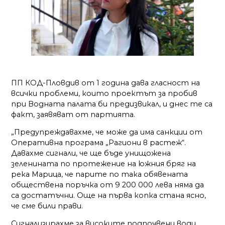
ПП КОД-Пловдив от 1 година дава гласност на
всички проблеми, които проектът за пробив
при Водната палата би предизвикал, и днес те са
факт, заявяват от партията.
„Предупреждавахме, че може да има санкции от
Оперативна програма „Рагиони в растеж“.
Давахме сигнали, че ще бъде унищожена
зеленината по протежение на южния бряг на
река Марица, че парите по така обявената
обществена поръчка от 9 200 000 лева няма да
са достатъчни. Още на първа копка стана ясно,
че сме били прави.
Сигнализирахме за високите подпочвени води,