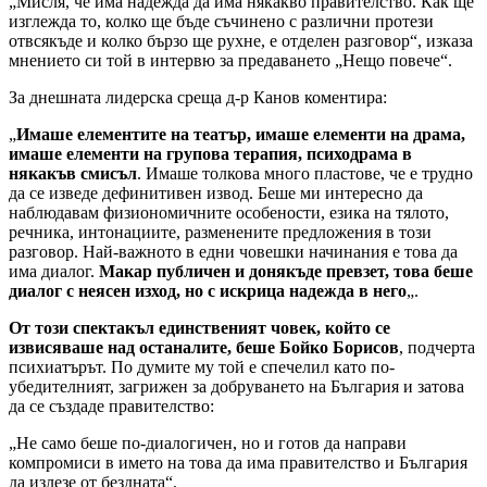
„Мисля, че има надежда да има някакво правителство. Как ще
изглежда то, колко ще бъде съчинено с различни протези
отвсякъде и колко бързо ще рухне, е отделен разговор“, изказа
мнението си той в интервю за предаването „Нещо повече“.
За днешната лидерска среща д-р Канов коментира:
„
Имаше елементите на театър, имаше елементи на драма,
имаше елементи на групова терапия, психодрама в
някакъв смисъл
. Имаше толкова много пластове, че е трудно
да се изведе дефинитивен извод. Беше ми интересно да
наблюдавам физиономичните особености, езика на тялото,
речника, интонациите, разменените предложения в този
разговор. Най-важното в едни човешки начинания е това да
има диалог.
Макар публичен и донякъде превзет, това беше
диалог с неясен изход, но с искрица надежда в него
„.
От този спектакъл единственият човек, който се
извисяваше над останалите, беше Бойко Борисов
, подчерта
психиатърът. По думите му той е спечелил като по-
убедителният, загрижен за добруването на България и затова
да се създаде правителство:
„Не само беше по-диалогичен, но и готов да направи
компромиси в името на това да има правителство и България
да излезе от бездната“.