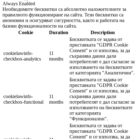
Always Enabled
Необходимите бисквитки са абсолютно наложителните за
правилното функциониране на сайта. Тези бисквитки са
анонимни и осигуряват сигурността, както и работата на
базови функционалности на сайта.
Cookie
Duration
Description
Бисквитката се задава от
приставката "GDPR Cookie
Consent" и се използва, за да
cookielawinfo-
11
съхранява данни дали
checkbox-analytics
months
потребителят е дал съгласие за
използването на бисквитките
от категорията "Аналитични".
Бисквитката се задава от
приставката "GDPR Cookie
Consent" и се използва, за да
cookielawinfo-
11
съхранява данни дали
checkbox-functional
months
потребителят е дал съгласие за
използването на бисквитките
от категорията
"Функционални".
Бисквитката се задава от
приставката "GDPR Cookie
Consent" и се използва, за да