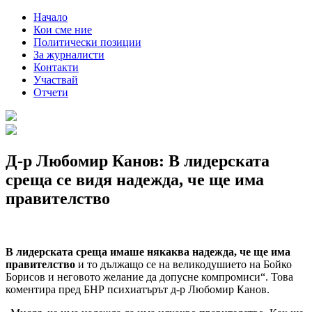
Начало
Кои сме ние
Политически позиции
За журналисти
Контакти
Участвай
Отчети
Д-р Любомир Канов: В лидерската
среща се видя надежда, че ще има
правителство
В лидерската среща имаше някаква надежда, че ще има
правителство
и то дължащо се на великодушието на Бойко
Борисов и неговото желание да допусне компромиси“. Това
коментира пред БНР психиатърът д-р Любомир Канов.