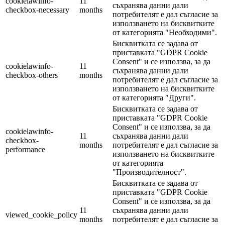
cookielawinfo-
11
съхранява данни дали
checkbox-necessary
months
потребителят е дал съгласие за
използването на бисквитките
от категорията "Необходими".
Бисквитката се задава от
приставката "GDPR Cookie
Consent" и се използва, за да
cookielawinfo-
11
съхранява данни дали
checkbox-others
months
потребителят е дал съгласие за
използването на бисквитките
от категорията "Други".
Бисквитката се задава от
приставката "GDPR Cookie
Consent" и се използва, за да
cookielawinfo-
11
съхранява данни дали
checkbox-
months
потребителят е дал съгласие за
performance
използването на бисквитките
от категорията
"Производителност".
Бисквитката се задава от
приставката "GDPR Cookie
Consent" и се използва, за да
11
съхранява данни дали
viewed_cookie_policy
months
потребителят е дал съгласие за