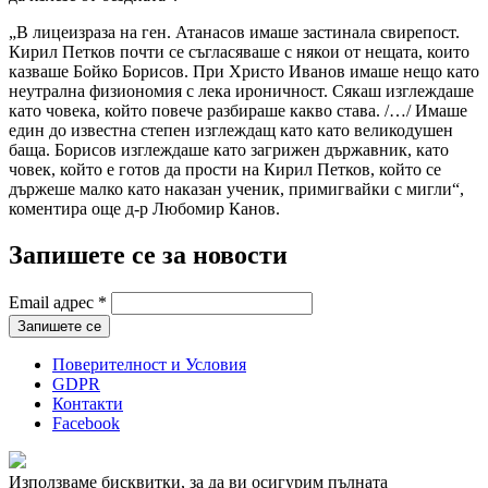
„В лицеизраза на ген. Атанасов имаше застинала свирепост.
Кирил Петков почти се съгласяваше с някои от нещата, които
казваше Бойко Борисов. При Христо Иванов имаше нещо като
неутрална физиономия с лека ироничност. Сякаш изглеждаше
като човека, който повече разбираше какво става. /…/ Имаше
един до известна степен изглеждащ като като великодушен
баща. Борисов изглеждаше като загрижен държавник, като
човек, който е готов да прости на Кирил Петков, който се
държеше малко като наказан ученик, примигвайки с мигли“,
коментира още д-р Любомир Канов.
Запишете се за новости
Email адрес
*
Поверителност и Условия
GDPR
Контакти
Facebook
Използваме бисквитки, за да ви осигурим пълната