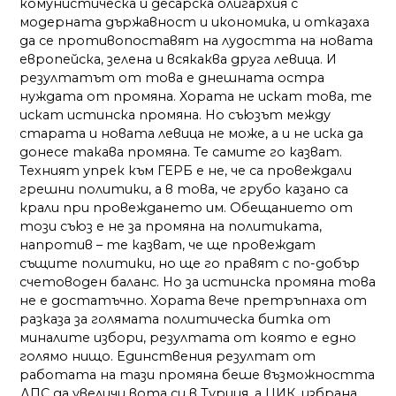
комунистическа и десарска олигархия с
модерната държавност и икономика, и отказаха
да се противопоставят на лудостта на новата
европейска, зелена и всякаква друга левица. И
резултатът от това е днешната остра
нуждата от промяна. Хората не искат това, те
искат истинска промяна. Но съюзът между
старата и новата левица не може, а и не иска да
донесе такава промяна. Те самите го казват.
Техният упрек към ГЕРБ е не, че са провеждали
грешни политики, а в това, че грубо казано са
крали при провеждането им. Обещанието от
този съюз е не за промяна на политиката,
напротив – те казват, че ще провеждат
същите политики, но ще го правят с по-добър
счетоводен баланс. Но за истинска промяна това
не е достатъчно. Хората вече претръпнаха от
разказа за голямата политическа битка от
миналите избори, резултата от която е едно
голямо нищо. Единствения резултат от
работата на тази промяна беше възможността
ДПС да увеличи вота си в Турция, а ЦИК, избрана