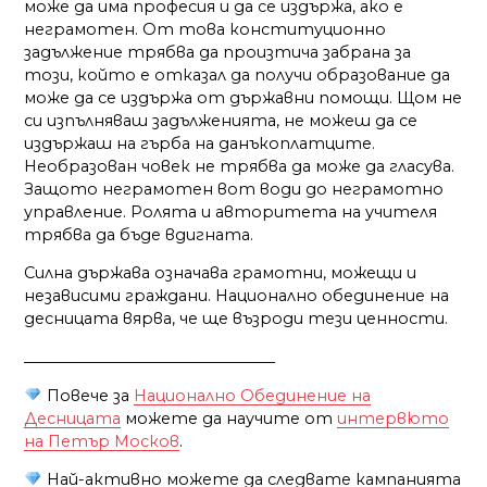
може да има професия и да се издържа, ако е
неграмотен. От това конституционно
задължение трябва да произтича забрана за
този, който е отказал да получи образование да
може да се издържа от държавни помощи. Щом не
си изпълняваш задълженията, не можеш да се
издържаш на гърба на данъкоплатците.
Необразован човек не трябва да може да гласува.
Защото неграмотен вот води до неграмотно
управление. Ролята и авторитета на учителя
трябва да бъде вдигната.
Силна държава означава грамотни, можещи и
независими граждани. Национално обединение на
десницата вярва, че ще възроди тези ценности.
_________________________________
Повече за
Национално Обединение на
Десницата
можете да научите от
интервюто
на Петър Москов
.
Най-активно можете да следвате кампанията