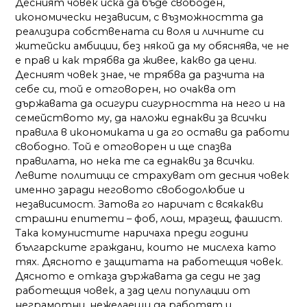
Десният човек иска да бъде свободен,
икономически независим, с възможността да
реализира собствената си воля и личните си
житейски амбиции, без някой да му обяснява, че не
е прав и как трябва да живее, какво да цени.
Десният човек знае, че трябва да разчита на
себе си, той е отговорен, но очаква от
държавата да осигури сигурността на него и на
семейството му, да наложи еднакви за всички
правила в икономиката и да го остави да работи
свободно. Той е отговорен и ще спазва
правилата, но нека те са еднакви за всички.
Левите политици се страхуват от десния човек
именно заради неговото свободолюбие и
независимост. Затова го наричат с всякакви
страшни епитети – фоб, лош, мразещ, фашист.
Така комунистите наричаха преди години
българските граждани, които не мислеха като
тях. Дясното е защитата на работещия човек.
Дясното е отказа държавата да седи не зад
работещия човек, а зад цели популации от
неграмотни, нежелаещи да работят и