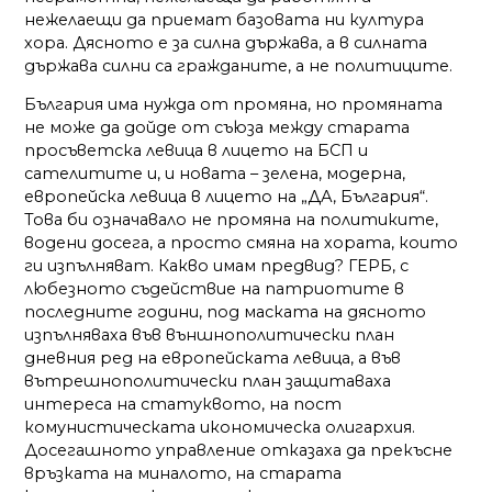
нежелаещи да приемат базовата ни култура
хора. Дясното е за силна държава, а в силната
държава силни са гражданите, а не политиците.
България има нужда от промяна, но промяната
не може да дойде от съюза между старата
просъветска левица в лицето на БСП и
сателитите и, и новата – зелена, модерна,
европейска левица в лицето на „ДА, България“.
Това би означавало не промяна на политиките,
водени досега, а просто смяна на хората, които
ги изпълняват. Какво имам предвид? ГЕРБ, с
любезното съдействие на патриотите в
последните години, под маската на дясното
изпълняваха във външнополитически план
дневния ред на европейската левица, а във
вътрешнополитически план защитаваха
интереса на статуквото, на пост
комунистическата икономическа олигархия.
Досегашното управление отказаха да прекъсне
връзката на миналото, на старата