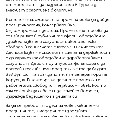
от промяната, да разреши само в Турция да
гласуват с хартиена бюлетина.
Истинската, същностна промяна може да дойде
през ценностна, консервативна,
безкомпромисна десница. Промените трябва да
се извършат в публичните сфери- образование,
здравеопазване и сигурност, икономическа
свобода, в социалната система и ценностите.
Десница казва, че смисъла на силната държавност
е да гарантира образование, здравеопазване и
сигурност. Да ги структурира, финансира и да
постави такива цели пред тях, че те да бъдат
във функция на гражданите, а не генератори на
корупция. В центъра на десните политики е
работещия, свободния, независим човек, който
сам се грижи за себе си и за семейството си,
изгражда бъдещето на децата си.
За да се преборят с десния човек левите – и
предишните, и модерните използват
системата на образование. Затова качеството