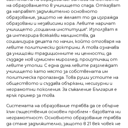
на образованието в училището спада. Отказват
да направят задължително основното
образование, защото не желаят то да изгражда
образовани и независими хора. Левите наричат
училището „социална институция“. Използват я
да интегрира всякакви малцинства, да
социализира децата по начин, който отговаря на
левите политически доктрини. А това означава
да унищожи традиционните ни ценности, да
създаде нов измислен мироглед, произтичащ от
левите утопии. С една дума левите разглеждат
училището като място за собствената им
политическа пропаганда. Това руши устоите на
обществото и създава объркани, несигурни и
неграмотни поколения. За съжаление България е
ярък пример за това.
Системата на образование трябва да се обърне
към съществения основен проблем – базовата ни
неграмотност. Основното образование трябва
да стане задължително, защото в 21 век човек не