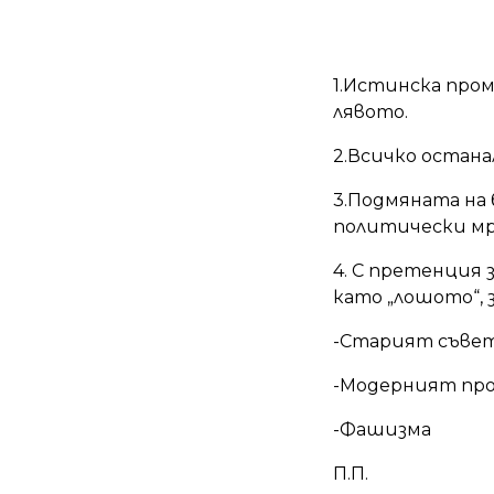
1.Истинска пром
лявото.
2.Всичко остана
3.Подмяната на 
политически мр
4. С претенция 
като „лошото“,
-Старият съве
-Модерният про
-Фашизма
П.П.