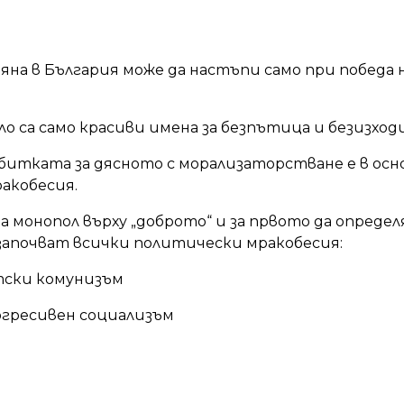
яна в България може да настъпи само при победа 
ло са само красиви имена за безпътица и безизход
битката за дясното с морализаторстване е в осн
акобесия.
за монопол върху „доброто“ и за првото да опред
 започват всички политически мракобесия:
тски комунизъм
гресивен социализъм