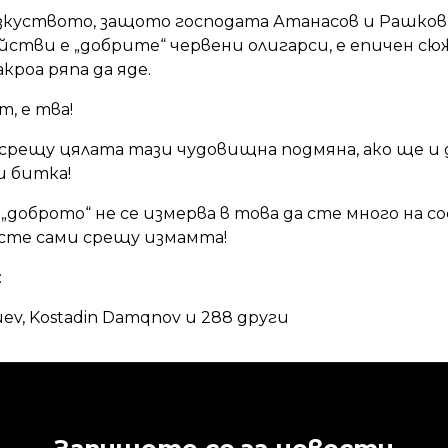
зкуството, защото господата Атанасов и Рашков в
стви е „добрите“ червени олигарси, е епичен сюж
кроа ряпа да яде.
, е тва!
я срещу цялата тази чудовищна подмяна, ако ще и 
и битка!
„доброто“ не се измерва в това да сте много на со
а сте сами срещу измамта!
:
ev, Kostadin Damqnov и 288 други