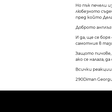
Но пък печели и
любезното съдей
пред който Дела
Доброто анплъгт
И да, ще се бор
самотния в таз
Защото пичове, 
ако се налага, д
Всички реакции
290Diman Georgu