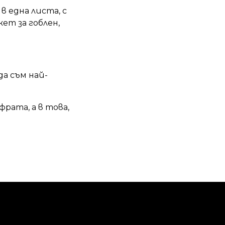
 една листа, с
ет за гоблен,
да съм най-
фрата, а в това,