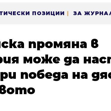
ТИЧЕСКИ ПОЗИЦИИ
|
ЗА ЖУРНА
ска промяна в
рия може да на
при победа на д
явото