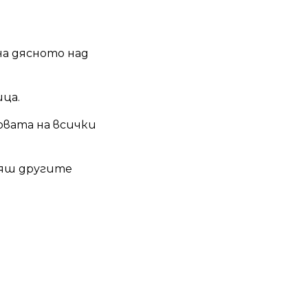
на дясното над
ица.
овата на всички
еляш другите