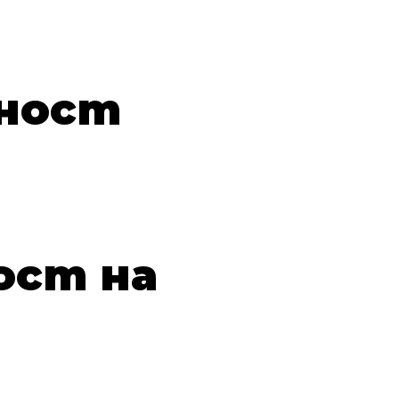
и
рност
ост на