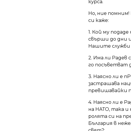
курса.
Но, ние помним!
си каже:
1. Кой му подад
свърши до дни и
Нашите служби 
2. Има ли Радев
го посъветват д
3. Наясно ли е 
застрашава нац
превишавайки п
4. Наясно ли е 
на НАТО, така и
ролята си на пр
България в неже
свят?;