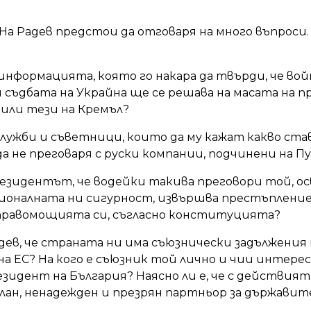
 На Радев предстои да отговаря на много въпроси.
е информацията, която го накара да твърди, че во
 съдбата на Украйна ще се решава на масата на п
или тези на Кремъл?
 служби и съветници, които да му кажат какво став
а не преговаря с руски компании, подчинени на 
пРезидентът, че водейки такива преговори той, ос
ионалната ни сигурност, извършва престъпление 
равомощията си, съгласно конституцията?
Радев, че страната ни има съюзнически задължения 
 на ЕС? На кого е съюзник той лично и чии интере
езидент на България? Наясно ли е, че с действият
лан, ненадежден и презрян партньор за държавит