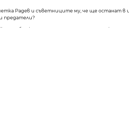
сметка Радев и съветниците му, че ще останат в
и предатели?
ой и приближените му, че няма да носят наказат
ата, които вършат и за националната катастроф
Запишете се за новости
Email адрес
*