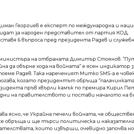
 Диман Георгиев е експерт по международна и нац
дидат за народен представител от партия КОД.
ставя 6 въпроса пред президента Радев и служеб
 министъра на отбраната Димитър Стоянов: “Пут
йна да обърне хода на войната” е ясен индикатор 
поеме Радев. Така нареченият Митко SMS-а е чове
тогава, когато президентът обръща “палачинката
зидента пръв хвърли камък по премира Кирил Пет
 дни на правителството и постави началото на б
ава ясно, че Украйна печели войната, че обществ
 се обръща и ще търси политическа и наказателн
дателствата, които извърши, очевидно започва но