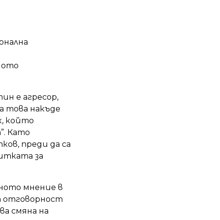
ионална
ното
ин е агресор,
за това накъде
к, който
”. Като
ков, преди да са
итката за
еното мнение в
а отговорност
ва смяна на