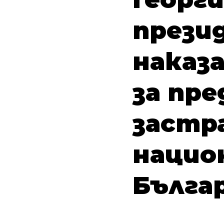
прези
наказ
за пр
застр
нацио
Бълга