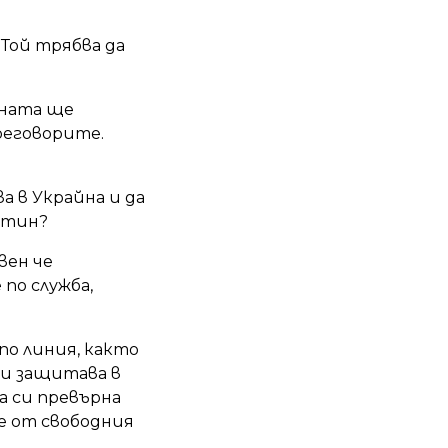
 Той трябва да
йната ще
реговорите.
а в Украйна и да
Путин?
вен че
по служба,
по линия, както
си защитава в
а си превърна
е от свободния