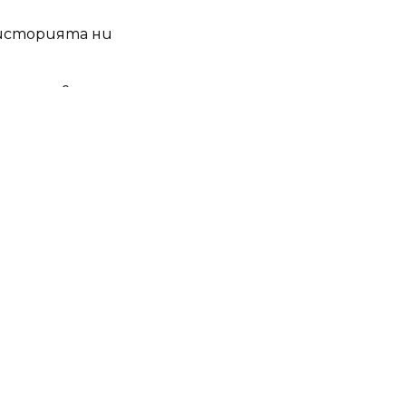
 историята ни
елна отговорност
а, към която ни