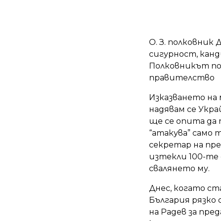
О. З. полковник
сигурност, кан
Полковникът по
правителство
Изказването на
надявам се Укра
ще се опита да 
“атакува” само 
секретар на пре
изтекли 100-те
свалянето му.
Днес, когато ст
България рязко
на Радев за пре