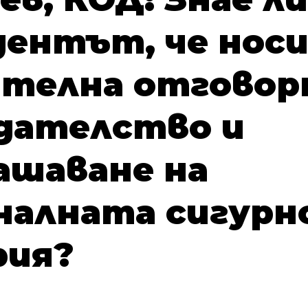
дентът, че нос
ателна отгово
едателство и
ашаване на
налната сигурн
рия?