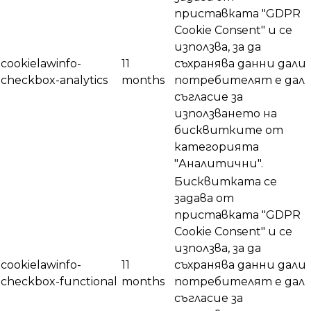
приставката "GDPR
Cookie Consent" и се
използва, за да
cookielawinfo-
11
съхранява данни дали
checkbox-analytics
months
потребителят е дал
съгласие за
използването на
бисквитките от
категорията
"Аналитични".
Бисквитката се
задава от
приставката "GDPR
Cookie Consent" и се
използва, за да
cookielawinfo-
11
съхранява данни дали
checkbox-functional
months
потребителят е дал
съгласие за