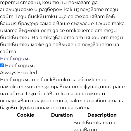
трети страни, които ни помагат да
анализираме и разберем как използвате този
сайт. Тези бисквитки ще се съхраняват във
вашия браузър само с ваше съгласие. Също така,
имате възможност да се откажете от тези
бисквитки. Но отказването от някои от тези
бисквитки може да повлияе на ползването на
сайта.
Необходими
Необходими
Always Enabled
Необходимите бисквитки са абсолютно
наложителните за правилното функциониране
на сайта. Тези бисквитки са анонимни и
осигуряват сигурността, както и работата на
базови функционалности на сайта.
Cookie
Duration
Description
Бисквитката се
задава от