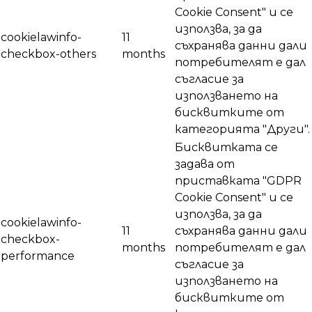
Cookie Consent" и се
използва, за да
cookielawinfo-
11
съхранява данни дали
checkbox-others
months
потребителят е дал
съгласие за
използването на
бисквитките от
категорията "Други".
Бисквитката се
задава от
приставката "GDPR
Cookie Consent" и се
използва, за да
cookielawinfo-
11
съхранява данни дали
checkbox-
months
потребителят е дал
performance
съгласие за
използването на
бисквитките от