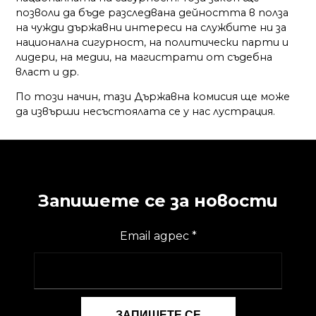
позволи да бъде разследвана дейността в полза
на чужди държавни интереси на службите ни за
национална сигурност, на политически парти и
лидери, на медии, на магистрати от съдебна
власт и др.
По този начин, тази Държавна комисия ще може
да извърши несъстоялата се у нас лустрация.
Запишете се за новости
Email адрес
*