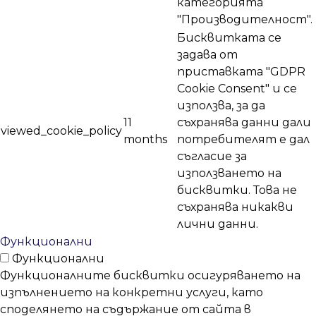
категорията
"Производителност".
Бисквитката се
задава от
приставката "GDPR
Cookie Consent" и се
използва, за да
11
съхранява данни дали
viewed_cookie_policy
months
потребителят е дал
съгласие за
използването на
бисквитки. Това не
съхранява никакви
лични данни.
Функционални
Функционални
Функционалните бисквитки осигуряването на
изпълнението на конкретни услуги, като
споделянето на съдържание от сайта в