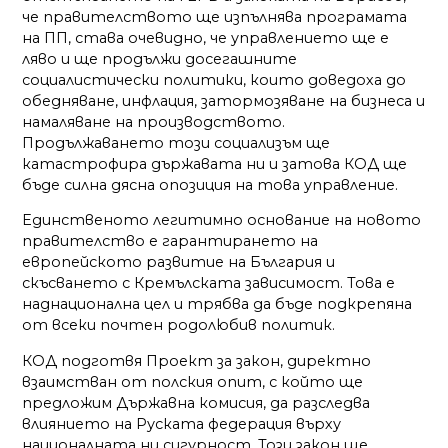
че правителството ще изпълнява програмата
на ПП, става очевидно, че управлението ще е
ляво и ще продължи досегашните
социалистически политики, които доведоха до
обедняване, инфлация, затормозяване на бизнеса и
намаляване на
производството.
Продължаването този социализъм ще
катастрофира държавата ни и затова КОД ще
бъде силна дясна опозиция на това управление.
Единственото легитимно основание на новото
правителство е гарантирането на
европейското развитие на България и
скъсването с Кремълската зависимост. Това е
наднационална цел и трябва да бъде подкрепяна
от всеки почтен родолюбив политик.
КОД подготвя Проект за закон, директно
взаимстван от полския опит, с който ще
предложим Държавна комисия, да разследва
влиянието на Руската федерация върху
националната ни сигурност. Този закон ще