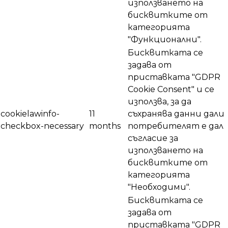
използването на
бисквитките от
категорията
"Функционални".
Бисквитката се
задава от
приставката "GDPR
Cookie Consent" и се
използва, за да
cookielawinfo-
11
съхранява данни дали
checkbox-necessary
months
потребителят е дал
съгласие за
използването на
бисквитките от
категорията
"Необходими".
Бисквитката се
задава от
приставката "GDPR