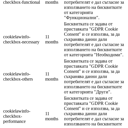
checkbox-functional
months
потребителят е дал съгласие за
използването на бисквитките
от категорията
"Функционални".
Бисквитката се задава от
приставката "GDPR Cookie
Consent" и се използва, за да
cookielawinfo-
11
съхранява данни дали
checkbox-necessary
months
потребителят е дал съгласие за
използването на бисквитките
от категорията "Необходими".
Бисквитката се задава от
приставката "GDPR Cookie
Consent" и се използва, за да
cookielawinfo-
11
съхранява данни дали
checkbox-others
months
потребителят е дал съгласие за
използването на бисквитките
от категорията "Други".
Бисквитката се задава от
приставката "GDPR Cookie
Consent" и се използва, за да
cookielawinfo-
11
съхранява данни дали
checkbox-
months
потребителят е дал съгласие за
performance
използването на бисквитките