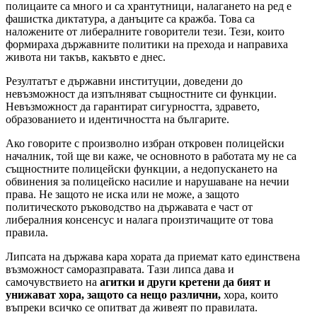
полицаите са много и са хрантутници, налагането на ред е
фашистка диктатура, а данъците са кражба. Това са
наложените от либералните говорители тези. Тези, които
формираха държавните политики на прехода и направиха
живота ни такъв, какъвто е днес.
Резултатът е държавни институции, доведени до
невъзможност да изпълняват същностните си функции.
Невъзможност да гарантират сигурността, здравето,
образованието и идентичността на българите.
Ако говорите с произволно избран откровен полицейски
началник, той ще ви каже, че основното в работата му не са
същностните полицейски функции, а недопускането на
обвинения за полицейско насилие и нарушаване на нечии
права. Не защото не иска или не може, а защото
политическото ръководство на държавата е част от
либералния консенсус и налага произтичащите от това
правила.
Липсата на държава кара хората да приемат като единствена
възможност саморазправата. Тази липса дава и
самочувствието на
агитки и други
кретени да бият и
унижават хора,
защото са нещо различни,
хора, които
въпреки всичко се опитват да живеят по правилата.