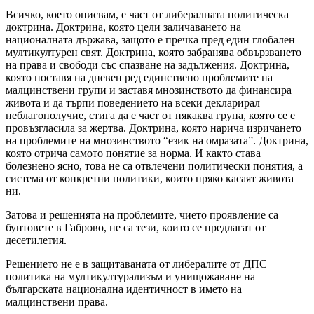
Всичко, което описвам, е част от либералната политическа
доктрина. Доктрина, която цели заличаването на
националната държава, защото е пречка пред един глобален
мултикултурен свят. Доктрина, която забранява обвързването
на права и свободи със спазване на задължения. Доктрина,
която поставя на дневен ред единствено проблемите на
малцинствени групи и заставя мнозинството да финансира
живота и да търпи поведението на всеки декларирал
неблагополучие, стига да е част от някаква група, която се е
провъзгласила за жертва. Доктрина, която нарича изричането
на проблемите на мнозинството “език на омразата”. Доктрина,
която отрича самото понятие за норма. И както става
болезнено ясно, това не са отвлечени политически понятия, а
система от конкретни политики, които пряко касаят живота
ни.
Затова и решенията на проблемите, чието проявление са
бунтовете в Габрово, не са тези, които се предлагат от
десетилетия.
Решението не е в защитаваната от либералите от ДПС
политика на мултикултурализъм и унищожаване на
българската национална идентичност в името на
малцинствени права.