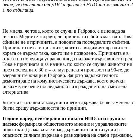
беше, че депутати от ДПС и цигански НПО-та ме влачиха 2
г. по съдилища.
Не мисля, че това, което се случи в Габрово, е изненада за
някого. Медиите твърдят, че причината е бой в магазин. Това
сбиване не е причината, а поводът за последвалите събития.
Причината не са и циганите, които са видимият дразнител –
хората се държат така, както им е позволено. Причината е в
отказа на поредица управления да наложат държавност и ред.
Това е причината и за начина, по който се случва животът ни
през последните 30 г. – от мутренския произвол на 90-те, до
вчерашните юнаци в Габрово. Защото задължителното
демонтиране на комунистическата държава, което всички
искахме, не беше последвано от изграждането на смислена
алтернатива.
Битката с тоталната комунистическа държава беше заменена с
битка срещу държавността по принцип.
Години наред,
неизбирани от
никого НПО-та
и групи за
натиск
формираха общественото мнение и управленските
политики. Държавата е враг, държавните институции са
опасност, силната държава е равнозначна на слаби граждани,