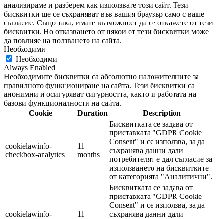
анализираме и разберем как използвате този сайт. Тези
бисквитки ще се съхраняват във вашия браузър само с ваше
съгласие. Също така, имате възможност да се откажете от тези
бисквитки. Но отказването от някои от тези бисквитки може
да повлияе на ползването на сайта.
Необходими
Необходими
Always Enabled
Необходимите бисквитки са абсолютно наложителните за
правилното функциониране на сайта. Тези бисквитки са
анонимни и осигуряват сигурността, както и работата на
базови функционалности на сайта.
Cookie
Duration
Description
Бисквитката се задава от
приставката "GDPR Cookie
Consent" и се използва, за да
cookielawinfo-
11
съхранява данни дали
checkbox-analytics
months
потребителят е дал съгласие за
използването на бисквитките
от категорията "Аналитични".
Бисквитката се задава от
приставката "GDPR Cookie
Consent" и се използва, за да
cookielawinfo-
11
съхранява данни дали