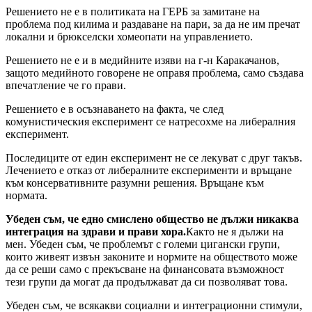
Решението не е в политиката на ГЕРБ за замитане на
проблема под килима и раздаване на пари, за да не им пречат
локални и брюкселски хомеопати на управлението.
Решението не е и в медийните изяви на г-н Каракачанов,
защото медийното говорене не оправя проблема, само създава
впечатление че го прави.
Решението е в осъзнаването на факта, че след
комунистическия експеримент се натресохме на либералния
експеримент.
Последиците от един експеримент не се лекуват с друг такъв.
Лечението е отказ от либералните експерименти и връщане
към консервативните разумни решения. Връщане към
нормата.
Убеден съм, че едно смислено
общество не дължи
никаква
интеграция
на здрави и прави хора.
Както не я дължи на
мен. Убеден съм, че проблемът с големи цигански групи,
които живеят извън законите и нормите на обществото може
да се реши само с прекъсване на финансовата възможност
тези групи да могат да продължават да си позволяват това.
Убеден съм, че всякакви социални и интеграционни стимули,