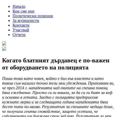
Начало
Кои сме ние
Политически позиции
За журналисти
Контакти
Участвай
Отчети
Когато блатният дърдавец е по-важен
от оборудването на полицията
Пиша това като човек, който е бил във властта и като
такъв съм налагал точно тези мои убеждения. Припомням ви,
че през 2014 г. нападенията над екипите на спешна помощ
бяха ежедневие. Просто си ги викаха, за да си ги бият за кеф
и основно в гетата. Заедно с полицията предприехме
нужните мерки и за следващата година нападенията бяха
десет пъти по-малко. Резултатът за спешните медици беше,
че получиха глътка спокойствие, защото усетиха, че
собствената им държава стои зад тях. Резултатът за мен