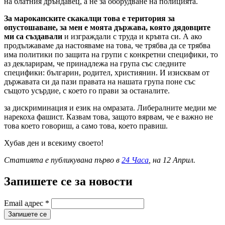
на блатния дръндавец, а не за оборудване на полицията.
За мароканските скакалци
това е територия за
опустошаване,
за мен е моята държава,
която дядовците
ми са създавали
и изграждали с труда и кръвта си. А ако
продължаваме да настояваме на това, че трябва да се трябва
има политики по защита на групи с конкретни специфики, то
аз декларирам, че принадлежа на група със следните
специфики: българин, родител, християнин. И изисквам от
държавата си да пази правата на нашата група поне със
същото усърдие, с което го прави за останалите.
за дискриминация и език на омразата. Либералните медии ме
нарекоха фашист. Казвам това, защото вярвам, че е важно не
това което говориш, а само това, което правиш.
Хубав ден и всекиму своето!
Статията е публикувана първо в
24 Часа
, на 12 Април.
Запишете се за новости
Email адрес
*