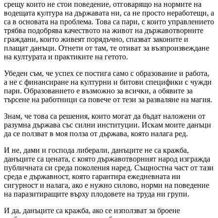
срещу които не стои поведение, отговарящо на нормите на
водещата култура на държавата ни, са не просто неработещи, а
са в основата на проблема. Това са пари, с които управлението
трябва подобрява качеството на живот на държавотворните
граждани, които живеят порядъчно, спазват законите и
плащат данъци. Отнети от там, те отиват за възпроизвеждане
на културата и практиките на гетото.
Убеден съм, че успех се постига само с образование и работа,
а не с финансиране на културни и битови специфики с чужди
пари. Образованието е възможно за всички, а обявите за
търсене на работници са повече от тези за разваляне на магия.
Знам, че това са решения, които могат да бъдат наложени от
разумна държава със силни институции. Искам моите данъци
да се ползват в моя полза от държава, която налага ред.
И не, дами и господа либерали, данъците не са кражба,
данъците са цената, с която държавотворният народ изгражда
публичната си среда поколения наред. Същностна част от тази
среда е държавност, която гарантира ежедневната ни
сигурност и налага, ако е нужно силово, норми на поведение
на паразитиращите върху плодовете на труда ни групи.
И да, данъците са кражба, ако се използват за броене