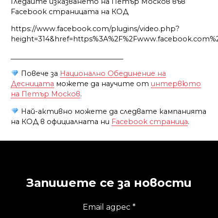
Гледайте изказването на Петър Москов във
Facebook страницата на КОД
https://www.facebook.com/plugins/video.php?
height=314&href=https%3A%2F%2Fwww.facebook.com%2F
_________________________________
Повече за
Национално Обединение на
Десницата
можете да научите от
интервюто
на Петър Москов
.
Най-активно можете да следвате кампанията
на КОД в официалната ни
Facebook страница
.
Запишете се за новости
Email адрес
*